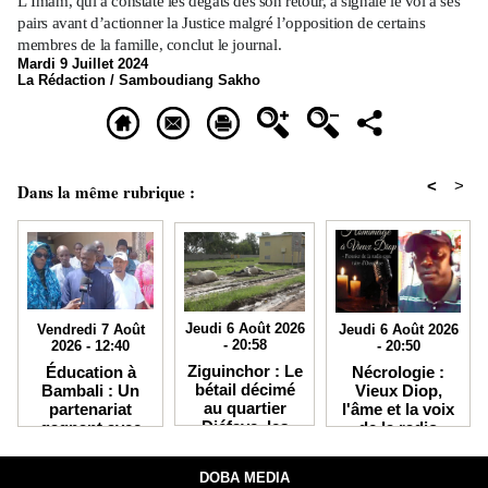
L’Imam, qui a constaté les dégâts dès son retour, a signalé le vol à ses
pairs avant d’actionner la Justice malgré l’opposition de certains
membres de la famille, conclut le journal.
Mardi 9 Juillet 2024
La Rédaction / Samboudiang Sakho
<
>
Dans la même rubrique :
Jeudi 6 Août 2026
Jeudi 6 Août 2026
Vendredi 7 Août
- 20:58
- 20:50
2026 - 12:40
Ziguinchor : Le
Nécrologie :
Éducation à
bétail décimé
Vieux Diop,
Bambali : Un
au quartier
l'âme et la voix
partenariat
Djéfaye, les
de la radio
gagnant avec
éleveurs
Kabisseu FM,
IKRA débouche
accusent la
s'est éteint
sur des bourses
DOBA MEDIA
Senelec et
d'études en