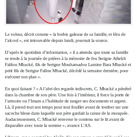
Le voleur, décrit comme « la brebis galeuse de sa famille, et féru de
l’alcool », est introuvable depuis lundi, poursuit la source.
D’après le quotidien d’information, « il a attendu que toute sa famille
se rende à la journée de prières à la mémoire de feu Serigne Athekh
Falilou Mbacké, fils de Serigne Mouhamadou Lamine Bara Mbacké et
petit fils de Serigne Fallou Mbacké, décédé la semaine dernière, pour
exécuter son plan ».
En quoi faisant ? « A l’abri des regards indiscrets, C. Mbacké a pénétré
dans la chambre de son père. Une fois à l’intérieur, il force la porte de
l’armoire ou l’Imam a l’habitude de ranger ses documents et argent.
Là, il prend tout son temps pour tout fouiller avant de tomber sur une
sacoche bleue dans laquelle son père gardait la caisse de la mosquée.
Audacieusement, C. Mbacké renverse le contenu sur le lit avant de
disparaître avec toute la somme », avance L’AS.