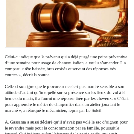
Celui-ci indique que le prévenu qui a déjà purgé une peine préventive
d’une semaine pour usage de chanvre indien, a voulu s’amender. Il a
comparu « tête baissée, bras croisés et servant des réponses très
courtes », décrit la source.
Celle-ci souligne que le procureur ne s’est pas montré sensible à son
attitude d’autant qu’interpellé sur sa présence sur les lieux du vol à 8
heures du matin, il a fourni une réponse tirée par les cheveux. « C’était
pour apprendre le métier de charpentier dans un atelier jouxtant le
marché », a rétorqué le mécanicien, repris par Le Soleil.
A. Gassama a aussi déclaré qu’il n’avait pas volé le sac d’oignon pour
le revendre mais pour la consommation par sa famille, poursuit le
journal. Qui indique qu’en l’absence de la partie civile, qui avait