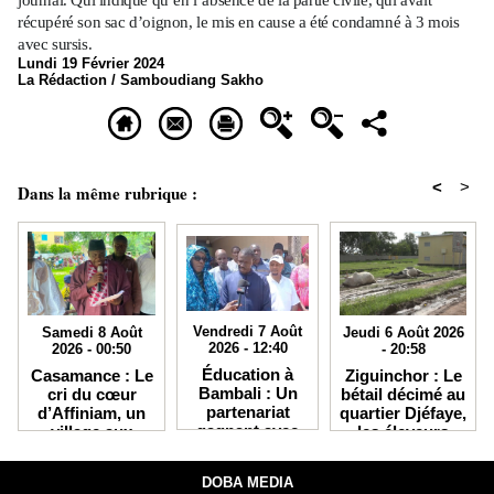
récupéré son sac d’oignon, le mis en cause a été condamné à 3 mois
avec sursis.
Lundi 19 Février 2024
La Rédaction / Samboudiang Sakho
<
>
Dans la même rubrique :
Vendredi 7 Août
Jeudi 6 Août 2026
Samedi 8 Août
2026 - 12:40
- 20:58
2026 - 00:50
Éducation à
Ziguinchor : Le
Casamance : Le
Bambali : Un
bétail décimé au
cri du cœur
partenariat
quartier Djéfaye,
d’Affiniam, un
gagnant avec
les éleveurs
village aux
IKRA débouche
accusent la
atouts
sur des
Senelec et
immenses mais
DOBA MEDIA
bourses
crient au
étranglé par