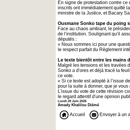
En signe de protestation contre ce
inscrits ont immédiatement quitté l
ministre de la Justice, et Bacary Sa
Ousmane Sonko tape du poing su
Face au chaos ambiant, le présiden
de l'institution. Soulignant qu'il 
députés :
« Nous sommes ici pour une questio
le respect parfait du Règlement inté
Le texte bientôt entre les mains d
Malgré les tensions et les travées 
Sonko a d'ores et déjà tracé la feu
ce vote.
« Si ce texte est adopté à l’issue 
pour la suite à donner, que je vous r
L'issue du vote de cette révision 
le regard attentif d'une opinion p
Lundi 29 Juin 2026
Amady Khalilou Diémé
Accueil
Envoyer à un 