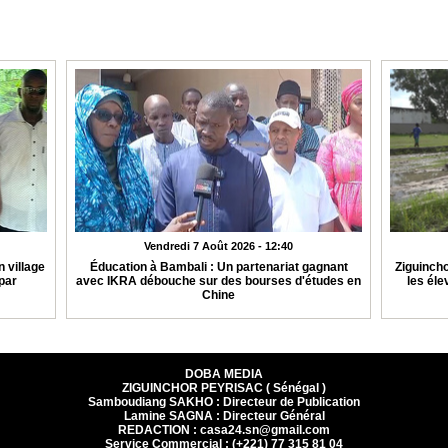
Vendredi 7 Août 2026 - 12:40
 village
Éducation à Bambali : Un partenariat gagnant
Ziguincho
par
avec IKRA débouche sur des bourses d'études en
les éle
Chine
DOBA MEDIA
ZIGUINCHOR PEYRISAC ( Sénégal )
Samboudiang SAKHO : Directeur de Publication
Lamine SAGNA : Directeur Général
REDACTION : casa24.sn@gmail.com
Service Commercial : (+221) 77 315 81 04