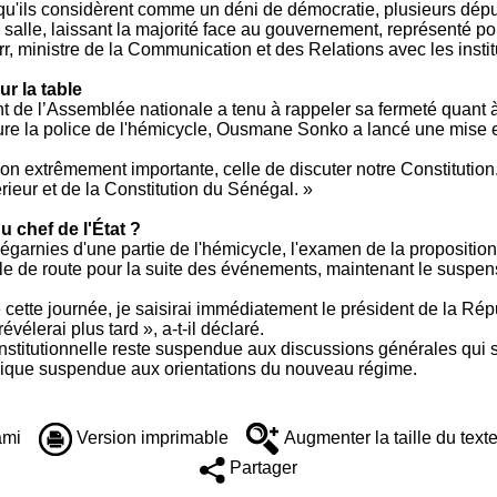
 qu'ils considèrent comme un déni de démocratie, plusieurs dépu
a salle, laissant la majorité face au gouvernement, représenté p
rr, ministre de la Communication et des Relations avec les instit
r la table
t de l’Assemblée nationale a tenu à rappeler sa fermeté quant à
assure la police de l'hémicycle, Ousmane Sonko a lancé une mise 
n extrêmement importante, celle de discuter notre Constitution
rieur et de la Constitution du Sénégal. »
u chef de l'État ?
dégarnies d'une partie de l'hémicycle, l'examen de la propositio
ille de route pour la suite des événements, maintenant le suspe
de cette journée, je saisirai immédiatement le président de la 
évélerai plus tard », a-t-il déclaré.
constitutionnelle reste suspendue aux discussions générales qui
ublique suspendue aux orientations du nouveau régime.
ami
Version imprimable
Augmenter la taille du text
Partager