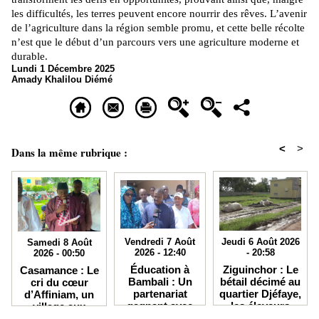
les difficultés, les terres peuvent encore nourrir des rêves. L’avenir
de l’agriculture dans la région semble promu, et cette belle récolte
n’est que le début d’un parcours vers une agriculture moderne et
durable.
Lundi 1 Décembre 2025
Amady Khalilou Diémé
<
>
Dans la même rubrique :
Vendredi 7 Août
Jeudi 6 Août 2026
Samedi 8 Août
2026 - 12:40
- 20:58
2026 - 00:50
Éducation à
Ziguinchor : Le
Casamance : Le
Bambali : Un
bétail décimé au
cri du cœur
partenariat
quartier Djéfaye,
d’Affiniam, un
gagnant avec
les éleveurs
village aux
IKRA débouche
accusent la
atouts