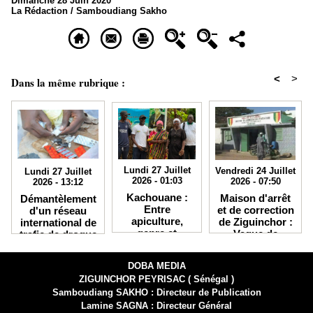
Dimanche 28 Juin 2020
La Rédaction / Samboudiang Sakho
<
>
Dans la même rubrique :
Lundi 27 Juillet
Vendredi 24 Juillet
Lundi 27 Juillet
2026 - 01:03
2026 - 07:50
2026 - 13:12
Kachouane :
Maison d'arrêt
Démantèlement
Entre
et de correction
d'un réseau
apiculture,
de Ziguinchor :
international de
genre et
Vague de
trafic de drogue
résilience
contestation et
à Dakar : Six
climatique, le
grève de la faim
suspects
DOBA MEDIA
GIE Ujamoral
chez les
interpellés, du
ZIGUINCHOR PEYRISAC ( Sénégal )
en quête de
détenus
haschich, de
nouveaux
transférés
Samboudiang SAKHO : Directeur de Publication
l'ecstasy et du
partenariats
kush saisis
Lamine SAGNA : Directeur Général