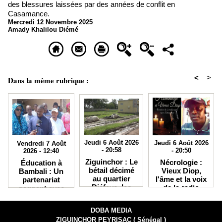
des blessures laissées par des années de conflit en
Casamance.
Mercredi 12 Novembre 2025
Amady Khalilou Diémé
<
>
Dans la même rubrique :
Jeudi 6 Août 2026
Jeudi 6 Août 2026
Vendredi 7 Août
- 20:58
- 20:50
2026 - 12:40
Ziguinchor : Le
Nécrologie :
Éducation à
bétail décimé
Vieux Diop,
Bambali : Un
au quartier
l'âme et la voix
partenariat
Djéfaye, les
de la radio
gagnant avec
éleveurs
Kabisseu FM,
IKRA débouche
accusent la
s'est éteint
sur des bourses
DOBA MEDIA
Senelec et
d'études en
ZIGUINCHOR PEYRISAC ( Sénégal )
crient au
Chine