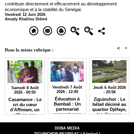
contribuer directement et efficacement au développement
économique et à la stabilité du Sénégal.
Vendredi 12 Juin 2026
Amady Khalilou Diémé
<
>
Dans la même rubrique :
Vendredi 7 Août
Jeudi 6 Août 2026
Samedi 8 Août
2026 - 12:40
- 20:58
2026 - 00:50
Éducation à
Ziguinchor : Le
Casamance : Le
Bambali : Un
bétail décimé au
cri du cœur
partenariat
quartier Djéfaye,
d’Affiniam, un
gagnant avec
les éleveurs
village aux
IKRA débouche
accusent la
atouts
sur des
Senelec et
immenses mais
DOBA MEDIA
bourses
crient au
étranglé par
ZIGUINCHOR PEYRISAC ( Sénégal )