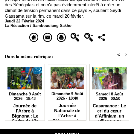
des Sénégalais et on n'a pas évidemment intérêt à créer un
climat de tension permanent dans ce pays », soutient Seydi
Gassama sur la rfm, ce mardi 20 février.
Jeudi 22 Février 2024
La Rédaction / Samboudiang Sakho
<
>
Dans la même rubrique :
Dimanche 9 Août
Samedi 8 Août
Dimanche 9 Août
2026 - 18:40
2026 - 00:50
2026 - 18:43
Journée
Casamance : Le
Journée de
Nationale de
cri du cœur
l’Arbre à
l’Arbre à
d’Affiniam, un
Bignona : Le
Diégoune : Le
village aux
Cadre de Vie
Buluf Se
atouts
Appelle à une
Mobilise pour
immenses mais
Mobilisation