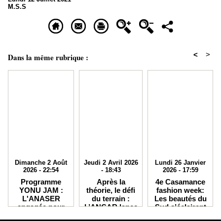
M.S.S
<
>
Dans la même rubrique :
Dimanche 2 Août
Jeudi 2 Avril 2026
Lundi 26 Janvier
2026 - 22:54
- 18:43
2026 - 17:59
Programme
Après la
4e Casamance
YONU JAM :
théorie, le défi
fashion week:
L'ANASER
du terrain :
Les beautés du
engagée pour
L’ANCAR lance
Sud s’éclairent
un transport
le suivi de
sur le podium