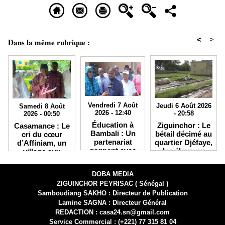
<
>
Dans la même rubrique :
Vendredi 7 Août
Jeudi 6 Août 2026
Samedi 8 Août
2026 - 12:40
- 20:58
2026 - 00:50
Éducation à
Ziguinchor : Le
Casamance : Le
Bambali : Un
bétail décimé au
cri du cœur
partenariat
quartier Djéfaye,
d’Affiniam, un
gagnant avec
les éleveurs
village aux
IKRA débouche
accusent la
atouts
sur des
Senelec et
immenses mais
DOBA MEDIA
bourses
crient au
étranglé par
ZIGUINCHOR PEYRISAC ( Sénégal )
d'études en
secours
l'enclavement et
Chine
Samboudiang SAKHO : Directeur de Publication
le barrage
Lamine SAGNA : Directeur Général
REDACTION : casa24.sn@gmail.com
Service Commercial : (+221) 77 315 81 04