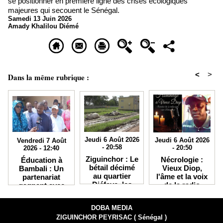
se positionner en première ligne des crises écologiques
majeures qui secouent le Sénégal.
Samedi 13 Juin 2026
Amady Khalilou Diémé
<
>
Dans la même rubrique :
Jeudi 6 Août 2026
Jeudi 6 Août 2026
Vendredi 7 Août
- 20:58
- 20:50
2026 - 12:40
Ziguinchor : Le
Nécrologie :
Éducation à
bétail décimé
Vieux Diop,
Bambali : Un
au quartier
l'âme et la voix
partenariat
Djéfaye, les
de la radio
gagnant avec
éleveurs
Kabisseu FM,
IKRA débouche
accusent la
s'est éteint
sur des bourses
DOBA MEDIA
Senelec et
d'études en
ZIGUINCHOR PEYRISAC ( Sénégal )
crient au
Chine