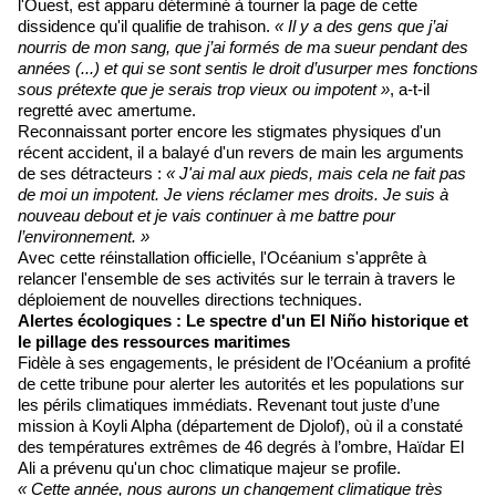
l'Ouest, est apparu déterminé à tourner la page de cette
dissidence qu'il qualifie de trahison.
« Il y a des gens que j’ai
nourris de mon sang, que j’ai formés de ma sueur pendant des
années (...) et qui se sont sentis le droit d’usurper mes fonctions
sous prétexte que je serais trop vieux ou impotent »
, a-t-il
regretté avec amertume.
Reconnaissant porter encore les stigmates physiques d'un
récent accident, il a balayé d'un revers de main les arguments
de ses détracteurs :
« J'ai mal aux pieds, mais cela ne fait pas
de moi un impotent. Je viens réclamer mes droits. Je suis à
nouveau debout et je vais continuer à me battre pour
l’environnement. »
Avec cette réinstallation officielle, l'Océanium s'apprête à
relancer l'ensemble de ses activités sur le terrain à travers le
déploiement de nouvelles directions techniques.
Alertes écologiques : Le spectre d'un El Niño historique et
le pillage des ressources maritimes
Fidèle à ses engagements, le président de l’Océanium a profité
de cette tribune pour alerter les autorités et les populations sur
les périls climatiques immédiats. Revenant tout juste d’une
mission à Koyli Alpha (département de Djolof), où il a constaté
des températures extrêmes de 46 degrés à l’ombre, Haïdar El
Ali a prévenu qu'un choc climatique majeur se profile.
« Cette année, nous aurons un changement climatique très