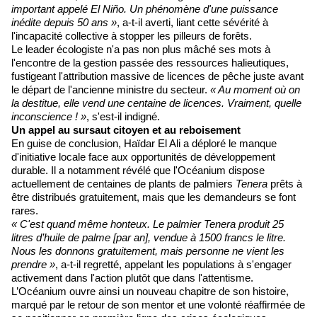
important appelé El Niño. Un phénomène d'une puissance
inédite depuis 50 ans »
, a-t-il averti, liant cette sévérité à
l'incapacité collective à stopper les pilleurs de forêts.
Le leader écologiste n'a pas non plus mâché ses mots à
l'encontre de la gestion passée des ressources halieutiques,
fustigeant l'attribution massive de licences de pêche juste avant
le départ de l'ancienne ministre du secteur.
« Au moment où on
la destitue, elle vend une centaine de licences. Vraiment, quelle
inconscience ! »
, s'est-il indigné.
Un appel au sursaut citoyen et au reboisement
En guise de conclusion, Haïdar El Ali a déploré le manque
d'initiative locale face aux opportunités de développement
durable. Il a notamment révélé que l'Océanium dispose
actuellement de centaines de plants de palmiers
Tenera
prêts à
être distribués gratuitement, mais que les demandeurs se font
rares.
« C'est quand même honteux. Le palmier Tenera produit 25
litres d’huile de palme [par an], vendue à 1500 francs le litre.
Nous les donnons gratuitement, mais personne ne vient les
prendre »
, a-t-il regretté, appelant les populations à s'engager
activement dans l'action plutôt que dans l'attentisme.
L’Océanium ouvre ainsi un nouveau chapitre de son histoire,
marqué par le retour de son mentor et une volonté réaffirmée de