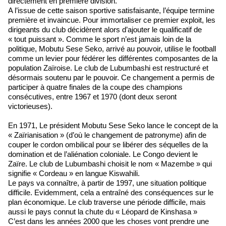
directement en première division.
A l’issue de cette saison sportive satisfaisante, l’équipe termine
première et invaincue. Pour immortaliser ce premier exploit, les
dirigeants du club décidèrent alors d’ajouter le qualificatif de
« tout puissant ». Comme le sport n’est jamais loin de la
politique, Mobutu Sese Seko, arrivé au pouvoir, utilise le football
comme un levier pour fédérer les différentes composantes de la
population Zaïroise. Le club de Lubumbashi est restructuré et
désormais soutenu par le pouvoir. Ce changement a permis de
participer à quatre finales de la coupe des champions
consécutives, entre 1967 et 1970 (dont deux seront
victorieuses).
En 1971, Le président Mobutu Sese Seko lance le concept de la
« Zaïrianisation » (d’où le changement de patronyme) afin de
couper le cordon ombilical pour se libérer des séquelles de la
domination et de l’aliénation coloniale. Le Congo devient le
Zaïre. Le club de Lubumbashi choisit le nom « Mazembe » qui
signifie « Cordeau » en langue Kiswahili.
Le pays va connaître, à partir de 1997, une situation politique
difficile. Evidemment, cela a entraîné des conséquences sur le
plan économique. Le club traverse une période difficile, mais
aussi le pays connut la chute du « Léopard de Kinshasa »
C’est dans les années 2000 que les choses vont prendre une