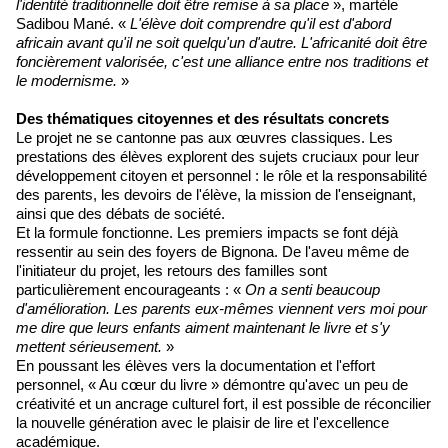
l'identité traditionnelle doit être remise à sa place
», martèle
Sadibou Mané. «
L'élève doit comprendre qu'il est d'abord
africain avant qu'il ne soit quelqu'un d'autre. L'africanité doit être
foncièrement valorisée, c'est une alliance entre nos traditions et
le modernisme.
»
Des thématiques citoyennes et des résultats concrets
Le projet ne se cantonne pas aux œuvres classiques. Les
prestations des élèves explorent des sujets cruciaux pour leur
développement citoyen et personnel : le rôle et la responsabilité
des parents, les devoirs de l'élève, la mission de l'enseignant,
ainsi que des débats de société.
Et la formule fonctionne. Les premiers impacts se font déjà
ressentir au sein des foyers de Bignona. De l'aveu même de
l'initiateur du projet, les retours des familles sont
particulièrement encourageants : «
On a senti beaucoup
d'amélioration. Les parents eux-mêmes viennent vers moi pour
me dire que leurs enfants aiment maintenant le livre et s'y
mettent sérieusement.
»
En poussant les élèves vers la documentation et l'effort
personnel, « Au cœur du livre » démontre qu'avec un peu de
créativité et un ancrage culturel fort, il est possible de réconcilier
la nouvelle génération avec le plaisir de lire et l'excellence
académique.