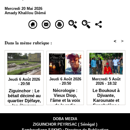
Mercredi 20 Mai 2026
Amady Khalilou Diémé
<
>
Dans la même rubrique :
Jeudi 6 Août 2026
Mercredi 5 Août
Jeudi 6 Août 2026
- 20:50
2026 - 18:32
- 20:58
Nécrologie :
Le Boukout à
Ziguinchor : Le
Vieux Diop,
Djivante,
bétail décimé au
l'âme et la voix
Karounate et
quartier Djéfaye,
de la radio
Senghalène :
les éleveurs
Kabisseu FM,
Quand la
accusent la
s'est éteint
tradition
Senelec et crient
DOBA MEDIA
initiatique
au secours
ZIGUINCHOR PEYRISAC ( Sénégal )
sublime la
cohésion
Samboudiang SAKHO : Directeur de Publication