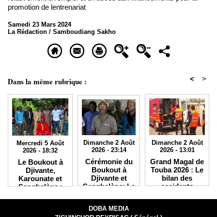
promotion de lentrenariat
Samedi 23 Mars 2024
La Rédaction / Samboudiang Sakho
<
>
Dans la même rubrique :
Dimanche 2 Août
Dimanche 2 Août
Mercredi 5 Août
2026 - 23:14
2026 - 13:01
2026 - 18:32
Cérémonie du
Grand Magal de
Le Boukout à
Boukout à
Touba 2026 : Le
Djivante,
Djivante et
bilan des
Karounate et
Senghalène: Le
accidents
Senghalène :
comité
s'alourdit à 16
Quand la
d'organisation
morts
tradition
DOBA MEDIA
affine les
initiatique